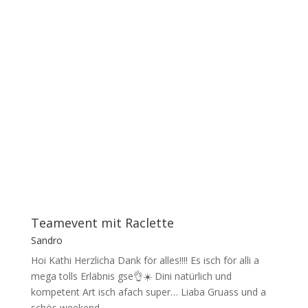
Teamevent mit Raclette
Sandro
Hoi Kathi Herzlicha Dank för alles!!!! Es isch för alli a
mega tolls Erläbnis gse👌☀️ Dini natürlich und
kompetent Art isch afach super… Liaba Gruass und a
schös weekend.