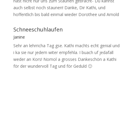
hast nicht nur uns zum Staunen gebracht- Du kannst
auch selbst noch staunen! Danke, Dir Kathi, und
hoffentlich bis bald einmal wieder Dorothee und Arnold
Schneeschuhlaufen
Janine
Sehr an lehrricha Tag gse. Kathi machts echt genial und
i ka sie nur jedem witer empfehla. I buach uf jedafall
weder an Kors! Nomol a grosses Dankeschön a Kathi
för der wundervoll Tag und för Geduld 🙂