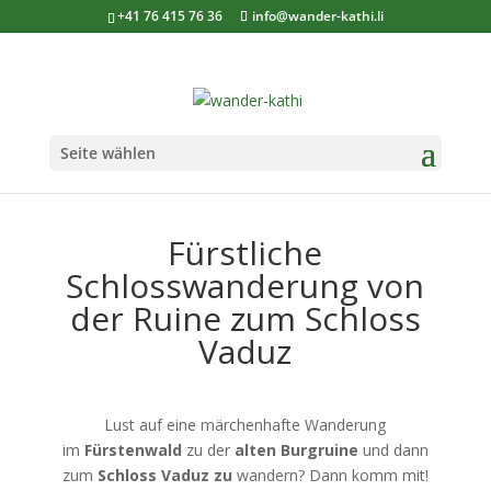
+41 76 415 76 36
info@wander-kathi.li
Seite wählen
Fürstliche
Schlosswanderung von
der Ruine zum Schloss
Vaduz
Lust auf eine märchenhafte Wanderung
im
Fürstenwald
zu der
alten
Burgruine
und dann
zum
Schloss Vaduz zu
wandern? Dann komm mit!