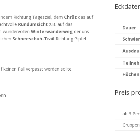
Eckdate
ndern Richtung Tagesziel, dem
Chrüz
das auf
achtvolle
Rundumsicht
z.B. auf das
Dauer
em wundervollen
Winterwanderweg
der uns
tlichen
Schneeschuh-Trail
Richtung Gipfel
Schwier
Ausdau
Teilne
uf keinen Fall verpasst werden sollte.
Höchen
Preis pr
rin
ab 3 Pe
Gruppen