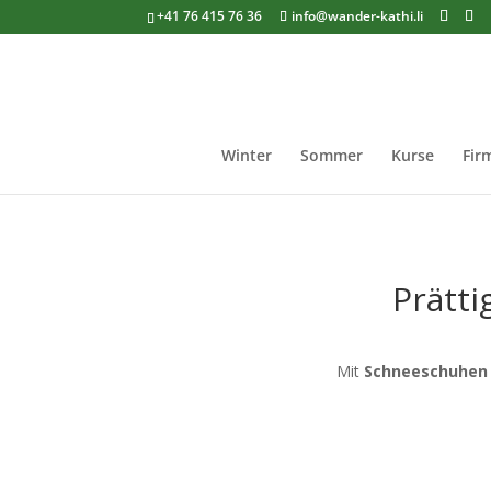
+41 76 415 76 36
info@wander-kathi.li
Winter
Sommer
Kurse
Fir
Prätti
Mit
Schneeschuhen