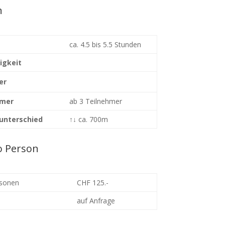
n
ca. 4.5 bis 5.5 Stunden
igkeit
er
hmer
ab 3 Teilnehmer
unterschied
↑↓
ca. 700m
o Person
rsonen
CHF 125.-
auf Anfrage