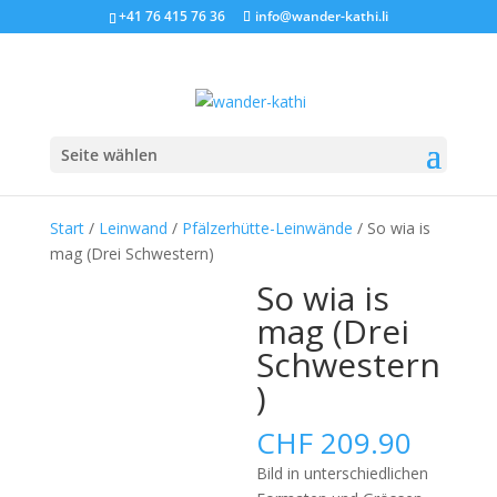
+41 76 415 76 36
info@wander-kathi.li
Seite wählen
Start
/
Leinwand
/
Pfälzerhütte-Leinwände
/ So wia is
mag (Drei Schwestern)
So wia is
mag (Drei
Schwestern
)
CHF
209.90
Bild in unterschiedlichen