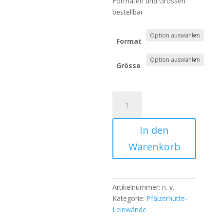
Formaten und Grössen
bestellbar
Format
Grösse
So
wia
is
In den
mag
(Drei
Warenkorb
Schwestern)
Menge
Artikelnummer:
n. v.
Kategorie:
Pfälzerhütte-
Leinwände