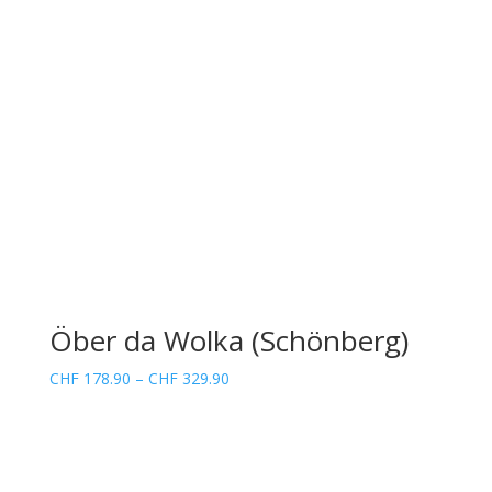
Öber da Wolka (Schönberg)
Preisspanne:
CHF
178.90
–
CHF
329.90
CHF 178.90
bis
CHF 329.90