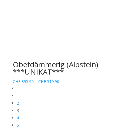
Obetdämmerig (Alpstein)
***UNIKAT***
Preisspanne:
CHF
395.90
–
CHF
519.90
CHF 395.90
←
bis
1
CHF 519.90
2
3
4
5