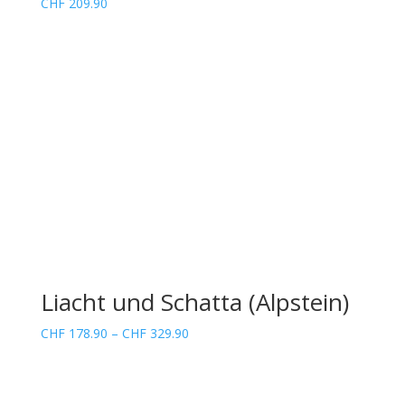
CHF
209.90
Liacht und Schatta (Alpstein)
Preisspanne:
CHF
178.90
–
CHF
329.90
CHF 178.90
bis
CHF 329.90