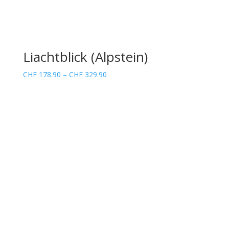
Liachtblick (Alpstein)
Preisspanne:
CHF
178.90
–
CHF
329.90
CHF 178.90
bis
CHF 329.90