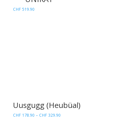
CHF
519.90
Uusgugg (Heubüal)
Preisspanne:
CHF
178.90
–
CHF
329.90
CHF 178.90
bis