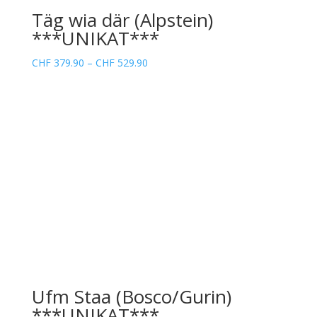
Täg wia där (Alpstein)
***UNIKAT***
Preisspanne:
CHF
379.90
–
CHF
529.90
CHF 379.90
bis
CHF 529.90
Ufm Staa (Bosco/Gurin)
***UNIKAT***