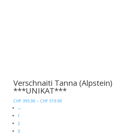
CHF 329.90
Verschnaiti Tanna (Alpstein)
***UNIKAT***
Preisspanne:
CHF
395.90
–
CHF
519.90
CHF 395.90
←
bis
1
CHF 519.90
2
3