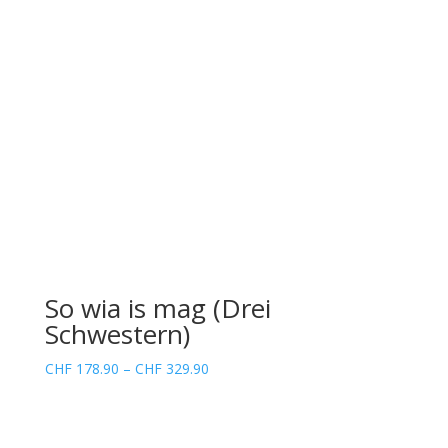
So wia is mag (Drei
Schwestern)
Preisspanne:
CHF
178.90
–
CHF
329.90
CHF 178.90
bis
CHF 329.90