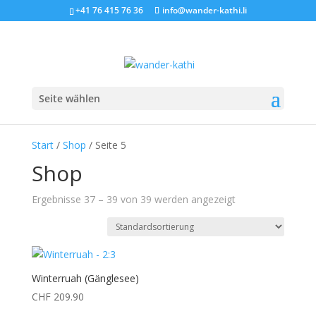
+41 76 415 76 36
info@wander-kathi.li
Seite wählen
Start
/
Shop
/ Seite 5
Shop
Ergebnisse 37 – 39 von 39 werden angezeigt
Winterruah (Gänglesee)
CHF
209.90