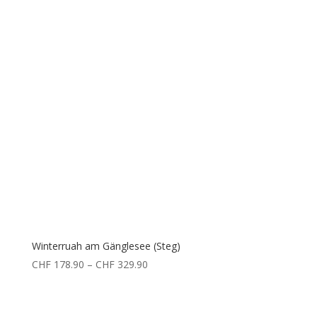
Winterruah am Gänglesee (Steg)
Preisspanne:
CHF
178.90
–
CHF
329.90
CHF 178.90
bis
CHF 329.90