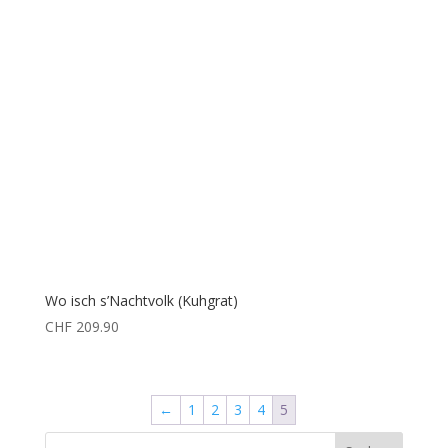
Wo isch s’Nachtvolk (Kuhgrat)
CHF
209.90
←
1
2
3
4
5